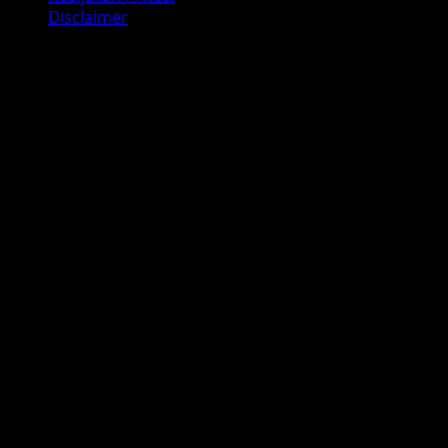
Disclaimer
Copyright © All rights reserved. wetalkuav.com