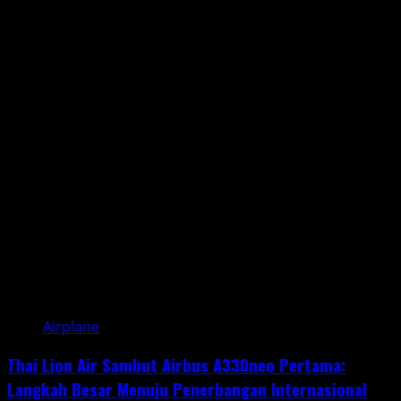
Aplikasi
Wajib
untuk
Pilot
Drone:
Terbang
Lebih
Cerdas
dan
Aman
Airplane
Thai Lion Air Sambut Airbus A330neo Pertama:
Langkah Besar Menuju Penerbangan Internasional