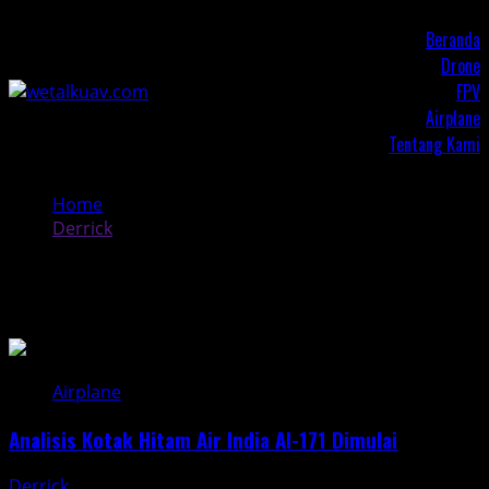
Skip
P
Beranda
to
Drone
content
FPV
Airplane
Tentang Kami
Home
Derrick
Derrick
Airplane
Analisis Kotak Hitam Air India AI-171 Dimulai
Derrick
June 30, 2025