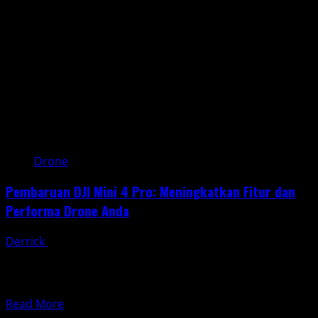
Atas
Kerumunan:
Inovasi
Aman
untuk
Misi
Publik
Drone
Pembaruan DJI Mini 4 Pro: Meningkatkan Fitur dan
Performa Drone Anda
Derrick
April 5, 2025
Pembaruan DJI Mini 4 Pro merupakan langkah penting
bagi pengguna drone ini untuk memaksimalkan
pengalaman terbang dan...
Read
Read More