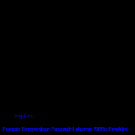
more
about
Pembaruan
DJI
Mini
4
Pro:
Meningkatkan
Fitur
dan
Performa
Drone
Anda
Airplane
Puncak Pergerakan Pesawat Lebaran 2025: Prediksi