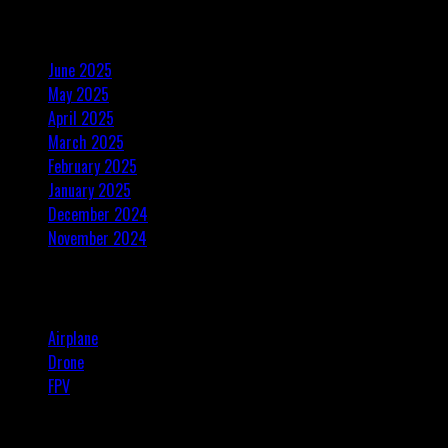
Archives
about
pagination
BYD
Luncurkan
June 2025
Drone
May 2025
Pintar
April 2025
–
March 2025
Inovasi
February 2025
Teknologi
January 2025
Masa
Depan
December 2024
November 2024
Kategori
Airplane
Drone
FPV
Hiburan