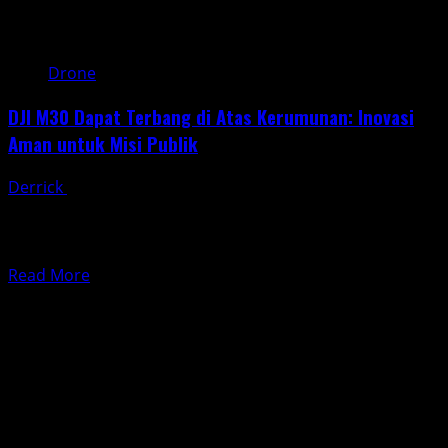
Drone
DJI M30 Dapat Terbang di Atas Kerumunan: Inovasi
Aman untuk Misi Publik
Derrick
April 11, 2025
Dalam dunia drone industri, keselamatan adalah
prioritas utama, terutama saat beroperasi di area publik
yang padat. Kabar...
Read
Read More
more
about
DJI
M30
Dapat
Terbang
di