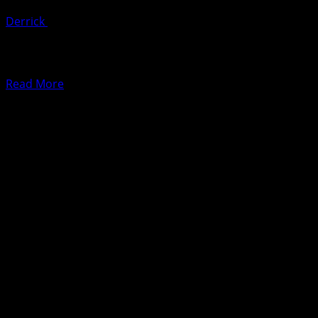
Derrick
May 2, 2025
Pada 7 Oktober 2021, Thai Lion Air dengan bangga
menyambut kedatangan dua unit pesawat Airbus
A330neo pertama...
Read
Read More
more
about
Thai
Lion
Air
Sambut
Airbus
A330neo
Pertama:
Langkah
Besar
Menuju
Penerbangan
Internasional