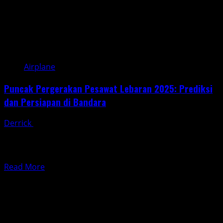
Anda
Airplane
Puncak Pergerakan Pesawat Lebaran 2025: Prediksi
dan Persiapan di Bandara
Derrick
March 22, 2025
Puncak pergerakan pesawat Lebaran 2025 diprediksi
akan terjadi pada 22 dan 28 Maret 2025. Pergerakan
pesawat selama...
Read
Read More
more
about
Puncak
Pergerakan
Pesawat