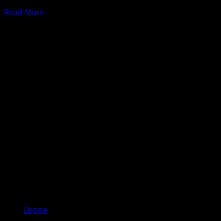
yang padat. Kabar...
Read
Read More
more
about
DJI
M30
Dapat
Terbang
di
Atas
Kerumunan:
Inovasi
Aman
untuk
Misi
Publik
Drone