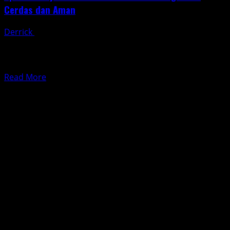
Cerdas dan Aman
Derrick
May 10, 2025
Terbangkan drone tanpa persiapan seperti naik motor
tanpa spion—berisiko dan gampang nyasar. Itulah
mengapa, aplikasi wajib untuk...
Read
Read More
more
about
Aplikasi
Wajib
untuk
Pilot
Drone:
Terbang
Lebih
Cerdas
dan
Aman