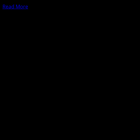
Read
Read More
more
about
Analisis
Kotak
Hitam
Air
India
AI-
171
Dimulai