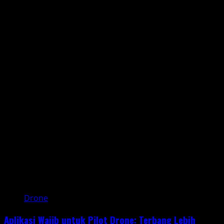
GEPRC
MARK5
DC
HD
O3
FPV:
Kombinasi
Kecepatan
dan
Kualitas
Gambar
Maksimal
Drone
Aplikasi Wajib untuk Pilot Drone: Terbang Lebih