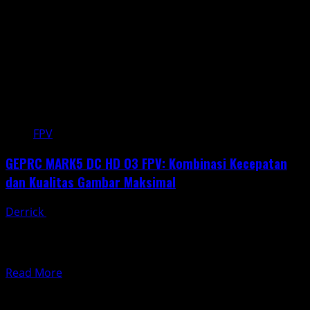
Masa
Depan
Tani
FPV
GEPRC MARK5 DC HD O3 FPV: Kombinasi Kecepatan
dan Kualitas Gambar Maksimal
Derrick
May 20, 2025
Dunia drone FPV terus berkembang dan menyuguhkan
inovasi luar biasa. Salah satu model yang mencuri
perhatian para...
Read
Read More
more
about