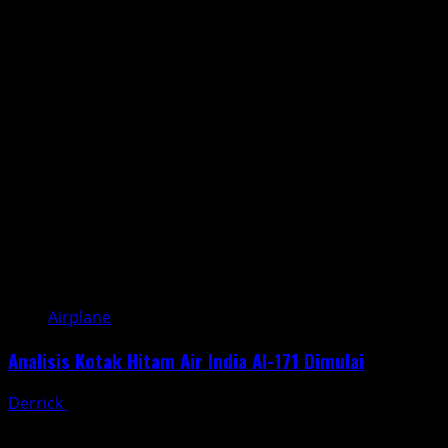
Airplane
Analisis Kotak Hitam Air India AI-171 Dimulai
Derrick
June 30, 2025
Penerbangan Air India dengan nomor AI-171 yang jatuh
pada 12 Juni 2025 menjadi sorotan dunia. Pesawat jenis...