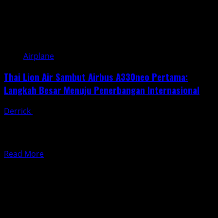
Airplane
Thai Lion Air Sambut Airbus A330neo Pertama:
Langkah Besar Menuju Penerbangan Internasional
Derrick
May 2, 2025
Pada 7 Oktober 2021, Thai Lion Air dengan bangga
menyambut kedatangan dua unit pesawat Airbus
A330neo pertama...
Read
Read More
more
about
Thai
Lion
Air
Sambut