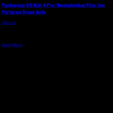
Pembaruan DJI Mini 4 Pro: Meningkatkan Fitur dan
Performa Drone Anda
Derrick
April 5, 2025
Pembaruan DJI Mini 4 Pro merupakan langkah penting
bagi pengguna drone ini untuk memaksimalkan
pengalaman terbang dan...
Read
Read More
more
about
Pembaruan
DJI
Mini
4
Pro:
Meningkatkan
Fitur
dan
Performa
Drone