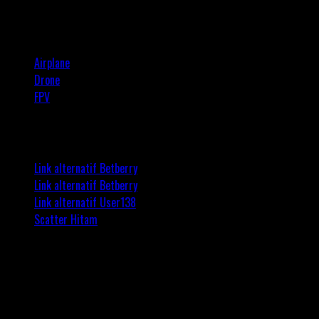
Kategori
Airplane
Drone
FPV
Hiburan
Link alternatif Betberry
Link alternatif Betberry
Link alternatif User138
Scatter Hitam
Postingan Terkait