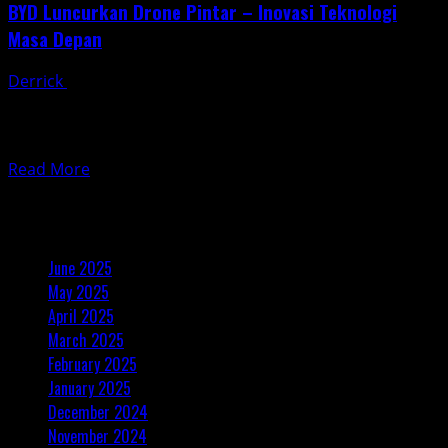
BYD Luncurkan Drone Pintar – Inovasi Teknologi
Masa Depan
Derrick
March 7, 2025
BYD luncurkan drone pintar dalam kerja sama dengan
DJI, perusahaan teknologi drone ternama asal China.
Inovasi ini...
Read
Read More
Posts
more
Archives
about
pagination
BYD
Luncurkan
June 2025
Drone
May 2025
Pintar
April 2025
–
March 2025
Inovasi
February 2025
Teknologi
January 2025
Masa
Depan
December 2024
November 2024