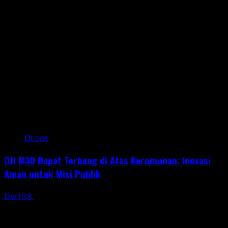
Airbus
A330neo
Pertama:
Langkah
Besar
Menuju
Penerbangan
Internasional
Drone
DJI M30 Dapat Terbang di Atas Kerumunan: Inovasi
Aman untuk Misi Publik
Derrick
April 11, 2025
Dalam dunia drone industri, keselamatan adalah
prioritas utama, terutama saat beroperasi di area publik