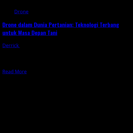
Drone
Drone dalam Dunia Pertanian: Teknologi Terbang
untuk Masa Depan Tani
Derrick
May 30, 2025
Dulu, pekerjaan di ladang identik dengan tenaga
manusia dan mesin besar seperti traktor. Tapi sekarang,
ada pemain...
Read
Read More
more
about
Drone
dalam
Dunia
Pertanian:
Teknologi
Terbang
untuk